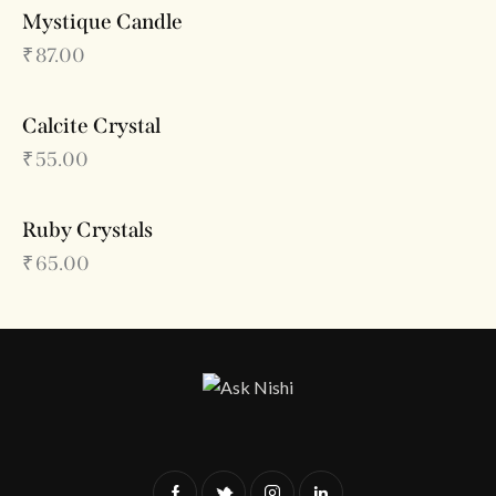
Mystique Candle
₹
87.00
Calcite Crystal
₹
55.00
Ruby Crystals
₹
65.00